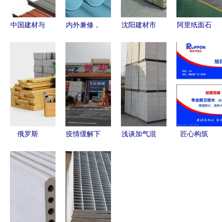
中国建材与
内外兼修，
沈阳建材市
阿里纸面石
五金交电
管护未来
场人造板供
膏板 临沂
探寻建材资
——GS-
求趋势
周兴建材的
讯中的协同
SP-T-EP内
2025年最
甄选之选
发展与创新
外涂塑钢管
新解析
趋势
应用解析
俄罗斯
疫情缓解下
浅谈加气混
匠心构筑
2022年建
的步行街建
凝土板材在
装饰材料名
筑材料与五
材市场 繁
工业化住宅
片图片素材
金交电价格
华再现，助
领域中的应
精选与应用
分析
力城市复苏
用与协同发
指南
展