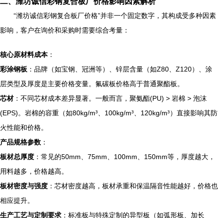
二、潍坊诚信彩钢复合板厂价格影响因素解析
“潍坊诚信彩钢复合板厂价格”并非一个固定数字，其构成受多种因素
影响，客户在询价和采购时需要综合考量：
核心原材料成本
：
彩涂钢板
：品牌（如宝钢、冠洲等）、锌层含量（如Z80、Z120）、涂
层类型及厚度是主要价格变量。氟碳板价格高于普通聚酯板。
芯材
：不同芯材成本差异显著。一般而言，聚氨酯(PU) > 岩棉 > 泡沫
(EPS)。岩棉的容重（如80kg/m³、100kg/m³、120kg/m³）直接影响其防
火性能和价格。
产品规格参数
：
板材总厚度
：常见的50mm、75mm、100mm、150mm等，厚度越大，
用料越多，价格越高。
板材密度与强度
：芯材密度越高，板材承重和保温隔音性能越好，价格也
相应提升。
生产工艺与定制要求
：标准板与特殊定制的异型板（如弧形板、加长