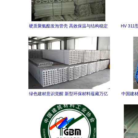
硬质聚氨酯发泡管壳 高效保温与结构稳定
HV 3
的理想选择——大城华鑫保温材料销售部
产品展示
绿色建材意识觉醒 新型环保材料蕴藏万亿
中国建材
市场潜力