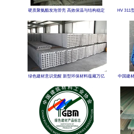
硬质聚氨酯发泡管壳 高效保温与结构稳定
HV 3
的理想选择——大城华鑫保温材料销售部
产品展示
绿色建材意识觉醒 新型环保材料蕴藏万亿
中国建材
市场潜力