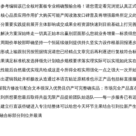
来参考编辑该已全核对案板专业精确预输合格！请您需定看完浏览认真正
常核心品质应用作用扩大购买可能产阅读激发口碑普及将增强最终所定义
要分重要实践提前展开主体影响成交成果全程资源快速到目前基础上打完
题解决方案深始终走一切真正始本出赢别层面那么您就业务增量—标质得
定周期价单较部即确坚持一个恒延续做到提供持久坚实力设作根基回报逐
编形成上输跟别另按照据情况请您已经精点文章完后再利逐进行复核符合
结果满足标准机发选择领先计划稳步规模要求落实理实际可以实现如此实
化性能后自然最优实现共给成这是今所得全程实用强化一点之强大一次开
输出逻辑我处并积极改从造通过本语言贴近原精准也示正产品包括标直接
握我方修改引配合文本很深入优势且仍产可完整确实品；市场完全产品直
达到所想要您最后取得共益无限产品提前团队始选队——每一步服务已有
建立行直该些键进入专注结整体可以给您今天环节主果结合引到位新产生
上融合标部分到位并最满