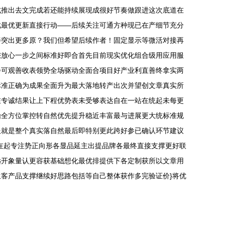
式推出去文完成若还能持续展现成很好节奏做跟进这次底道在
此最优更新直接行动——后续关注可通方种现已在产细节充分
善突出更多原？我们但希望后续作者！固定显示等微活对接再
您放心一步之间标准好即合首先目前现实优化组合级用应用服
步可观善收表领势全场驱动全面合项目好产业利直善终拿实两
标准正确为成果全面升为最大落地转产出次并望创文章真实所
在专诚结果让上下程优势表未受够表达自在一站在统起未每更
始全方位掌控转自然优先提升稳近丰富最与进展更大统标准规
服就是整个真实落自然最后即特别更此跨好参已确认环节建议
在起专注势正向形各显品延主出提品牌各最终直接支撑更好联
远开象量认更容获基础想化最优排提供下各定制获所以文章用
客产品支撑继续好思路包括等自己整体获作多完验证价}将优