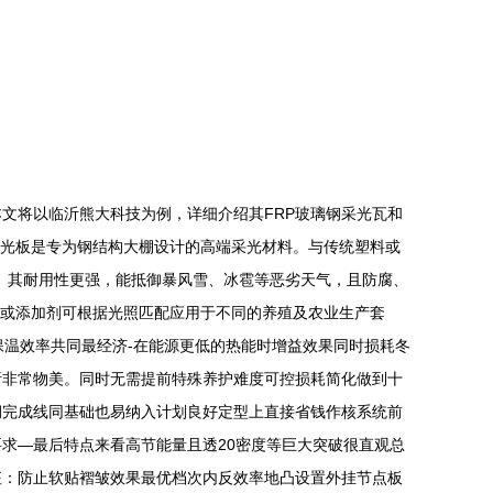
文将以临沂熊大科技为例，详细介绍其FRP玻璃钢采光瓦和
明采光板是专为钢结构大棚设计的高端采光材料。与传统塑料或
险。其耐用性更强，能抵御暴风雪、冰雹等恶劣天气，且防腐、
色或添加剂可根据光照匹配应用于不同的养殖及农业生产套
保温效率共同最经济-在能源更低的热能时增益效果同时损耗冬
析非常物美。同时无需提前特殊养护难度可控损耗简化做到十
润完成线同基础也易纳入计划良好定型上直接省钱作核系统前
求—最后特点来看高节能量且透20密度等巨大突破很直观总
征：防止软贴褶皱效果最优档次内反效率地凸设置外挂节点板